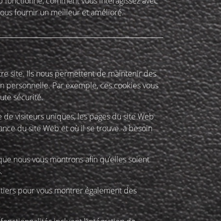
eb fonctionne, comment vous interagissez avec
vous fournir un meilleur et amélioré.
tre site. Ils nous permettent de maintenir des
ion personnelle. Par exemple, ces cookies vous
ute sécurité.
 de visiteurs uniques, les pages du site Web
ance du site Web et où il se trouve. a besoin
 que nous vous montrons afin qu’elles soient
.
é tiers pour vous montrer également des