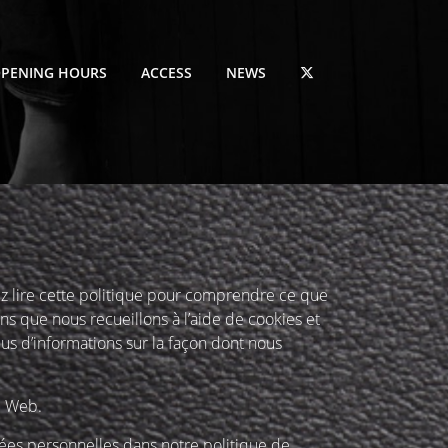
PENING HOURS
ACCESS
NEWS
ez lire cette politique pour comprendre ce que
ons que nous recueillons à l’aide de cookies et
us d’informations sur la façon dont nous
e Web.
ées personnelles dans notre politique de