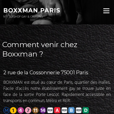
Aller
au
BOXXMAN PARIS
Menu
contenu
N°1 SEXSHOP GAY & CRUISING
Comment
venir chez
Boxxman
?
2 rue de la Cossonnerie 75001 Paris
BOXXMAN est situé au cœur de Paris, quartier des Halles.
Facile d’accès notre établissement gay se trouve juste en
face de la sortie Porte Lescot. Rapidement accessible en
transports en commun, Métro et RER: