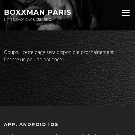
Aller
au
BOXXMAN PARIS
Menu
contenu
N°1 SEXSHOP GAY & CRUISING
Ooups… cette page sera disponible prochainement.
Encore un peu de patience !
APP. ANDROID IOS